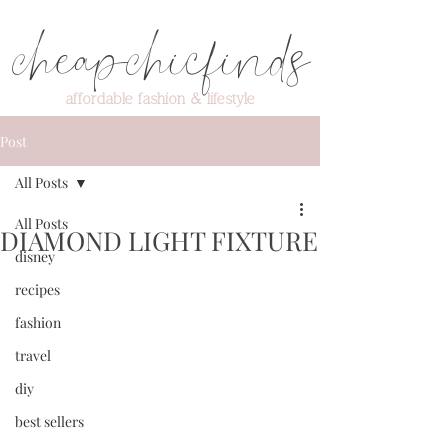
cheapchicfinds
affordable fashion & lifestyle
Post
All Posts
All Posts
DIAMOND LIGHT FIXTURE
disney
recipes
fashion
travel
diy
best sellers