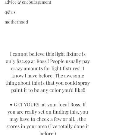
advice & encouragement
q&a's
motherhood
I cannot believe this light fixture is 
only $22.99 at Ross!! People usually pay 
crazy amounts for light fixtures!! I 
know I have before! The awesome 
thing about this is that you could spray 
paint it to be any color you'd like!!
♥ GET YOURS: at your local Ross. If 
you are really set on finding this, you 
may have to check a few or all... the 
stores in your area (I've totally done it 
before!) 